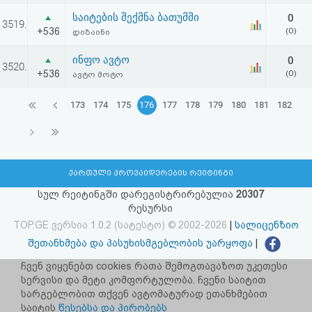
საიტების შექმნა ბათუმში
0
3519.
+536
(0)
დიზაინი
ინფო ავტო
0
3520.
+536
(0)
ავტო მოტო
173
174
175
176
177
178
179
180
181
182
ქართული პროვაიდერების რეიტინგი
სულ რეიტინგში დარეგისტრირებულია
20307
რესურსი
TOP.GE ვერსია 1.0.2 (სატესტო) © 2002-2026
|
სალიცენზიო
შეთანხმება და პასუხისმგებლობის უარყოფა
|
facebook.com/TOP.GE
ჩვენ ვიყენებთ cookies რათა შემოგთავაზოთ უკეთესი
სერვისი და მეტი კომფორტულობა. ჩვენი საიტით
იხილეთ TOP.GE - ის ძველი ვერსია
ბმულზე
სარგებლობით თქვენ ავტომატურად ეთანხმებით
საიტის
წესებსა და პირობებს