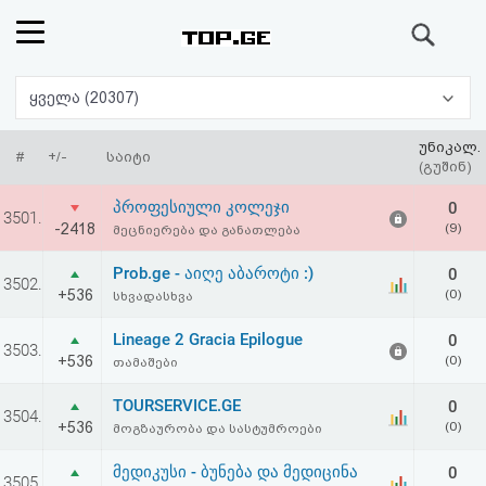
ძიება
რეიტინგი
ყველა (20307)
(მთავარი)
უნიკალ.
#
+/-
საიტი
(გუშინ)
ფოსტა
პროფესიული კოლეჯი
0
3501.
-2418
(9)
მეცნიერება და განათლება
კითხვა-
Prob.ge - აიღე აბაროტი :)
0
3502.
პასუხი
+536
(0)
სხვადასხვა
Lineage 2 Gracia Epilogue
0
ავტორიზაცია
3503.
+536
(0)
თამაშები
რეგისტრაცია
TOURSERVICE.GE
0
3504.
+536
(0)
მოგზაურობა და სასტუმროები
პაროლის
მედიკუსი - ბუნება და მედიცინა
0
3505.