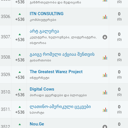
+536
(0)
ჯანმრთელობა და მედიცინა
აღდგენა
ITN CONSULTING
0
3506.
HTML
+536
(0)
კომპიუტერები
კოდი
არტ გალერეა
0
3507.
კულტურა, ხელოვნება, ლიტერატურა,
+536
(0)
ისტორია
სალიცენზიო
გაიგე რომელი აქციაა შენთვის
0
შეთანხმება
3508.
+536
(0)
გასართობი
და
The Greatest Warez Project
0
3509.
პასუხისმგებლობის
+536
(0)
ინტერნეტი
უარყოფა
Digital Cows
0
3510.
+536
(0)
პირადი გვერდები და ბლოგები
ლათინო-ამერიკული ცეკვები
0
3511.
+536
(0)
სპორტი
Nou.Ge
0
3512.