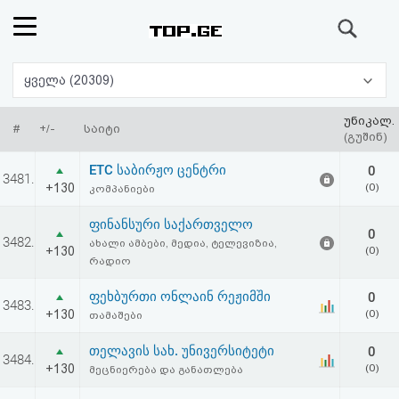
ძიება
რეიტინგი
ყველა (20309)
(მთავარი)
უნიკალ.
#
+/-
საიტი
(გუშინ)
ფოსტა
ETC საბირჟო ცენტრი
0
3481.
+130
(0)
კომპანიები
კითხვა-
ფინანსური საქართველო
0
პასუხი
3482.
ახალი ამბები, მედია, ტელევიზია,
+130
(0)
რადიო
ავტორიზაცია
ფეხბურთი ონლაინ რეჟიმში
0
3483.
+130
(0)
თამაშები
რეგისტრაცია
თელავის სახ. უნივერსიტეტი
0
3484.
+130
(0)
მეცნიერება და განათლება
პაროლის