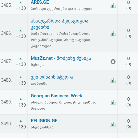
ARES.GE
0
აღდგენა
3485.
+130
(0)
პირადი გვერდები და ბლოგები
HTML
ახალგაზრდა პედაგოგთა
კავშირი
0
კოდი
3486.
სამართალი, არასამთავრობო
+130
(0)
ორგანიზაციები, ასოციაციები,
კავშირები
სალიცენზიო
MuzZz.net - მოძებნე მუსიკა
0
შეთანხმება
3487.
+130
(0)
მუსიკა
და
ვებ დიზაინ სტუდია
0
3488.
პასუხისმგებლობის
+130
(0)
დიზაინი
უარყოფა
Georgian Business Week
0
3489.
ახალი ამბები, მედია, ტელევიზია,
+130
(0)
რადიო
RELIGION.GE
0
3490.
+130
(0)
სხვადასხვა