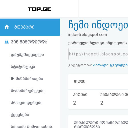
ჩემი ინდოე
რეიტინგი
მთავარი
indoeti.blogspot.com
(მთავარი)
ვინ შემოდიოდა
ქართული ბლოგი ინდოეთის 
ფოსტა
http://indoeti.blogspot.c
დაუმუშავებელი
კატეგორია:
პირადი გვერდებ
კითხვა-
სტატისტიკა
პასუხი
IP მისამართები
დღეს
მომხმარებლები
ავტორიზაცია
ჰიტები
უნიკალური ვ
2
2
პროვაიდერები
რეგისტრაცია
ქვეყნები
პაროლის
უნიკალური მომხმარებელ
საიდან შემოვიდნენ,
რაოდენობა