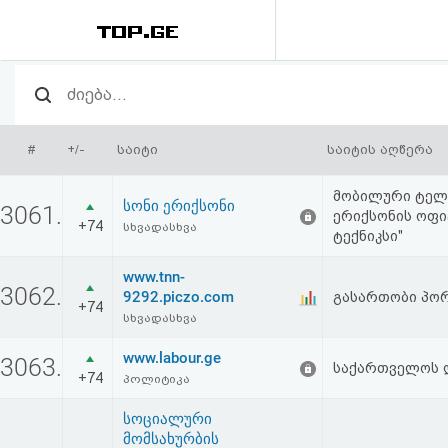
რეიტინგი
(მთავარი)
#
+/-
საიტი
საიტის აღწერა
ფოსტა
მობილური ტელე
სონი ერიქსონი
3061.
ერიქსონის ოფ
+74
კითხვა-
სხვადასხვა
ტექნიკსი"
პასუხი
www.tnn-
3062.
9292.piczo.com
გასართობი პო
+74
ავტორიზაცია
სხვადასხვა
www.labour.ge
3063.
საქართველოს 
რეგისტრაცია
+74
პოლიტიკა
სოციალური
პაროლის
მომსახურბის