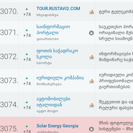
TOUR.RUSTAVI2.COM
3070.
ტური ტელეკომპ
+74
სხვადასხვა
საინფორმაციო
საუკეთესო პორ
3071.
პორტალი
ორიგინალი მუს
+74
სრული სიამოვნ
გასართობი
ფოთის საჭადრაკო
ინფორმაციები
3072.
სკოლა
+74
მიმდინარე საჭ
სპორტი
იურიდიული კომ
იურიდიული კომპანია
3073.
პროფესიონალი 
+74
მომსახურება
გაერთიანებას.
ავტომობილები
შეკვეთით და ა
3074.
იტალიიდან
+74
რელური ფასებ
ავტო მოტო
მზის ფოტოელე
Solar Energy Georgia
3075.
სისტემები – მზ
+74
კომპანიები