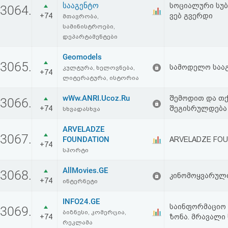
სააგენტო
სოციალური სუბ
აღდგენა
3064.
+74
ვებ გვერდი
მთავრობა,
სამინისტროები,
HTML
დეპარტამენტები
კოდი
Geomodels
3065.
სამოდელო საა
კულტურა, ხელოვნება,
+74
ლიტერატურა, ისტორია
სალიცენზიო
wWw.ANRI.Ucoz.Ru
შეთანხმება
შემოდით და თქ
3066.
+74
შეგისრულდება
სხვადასხვა
და
ARVELADZE
3067.
პასუხისმგებლობის
FOUNDATION
ARVELADZE FOUN
+74
სპორტი
უარყოფა
AllMovies.GE
3068.
კინომოყვარულ
+74
ინტერნეტი
INFO24.GE
საინფორმაციო ს
3069.
ბიზნესი, კომერცია,
+74
ზონა. მრავალი 
რეკლამა