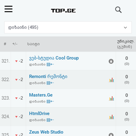
ძიება
რეიტინგი
დიზაინი (495)
(მთავარი)
უნიკალ.
#
+/-
საიტი
(გუშინ)
ფოსტა
ვებ-სტუდია Cool Group
0
321.
-2
▤⇠
(0)
დიზაინი
კითხვა-
Remonti რემონტი
0
322.
-2
პასუხი
▤⇠
(0)
დიზაინი
Masters.Ge
0
ავტორიზაცია
323.
-2
▤⇠
(0)
დიზაინი
რეგისტრაცია
HtmlDrive
0
324.
-2
▤⇠
(0)
დიზაინი
პაროლის
Zeus Web Studio
0
325.
-2