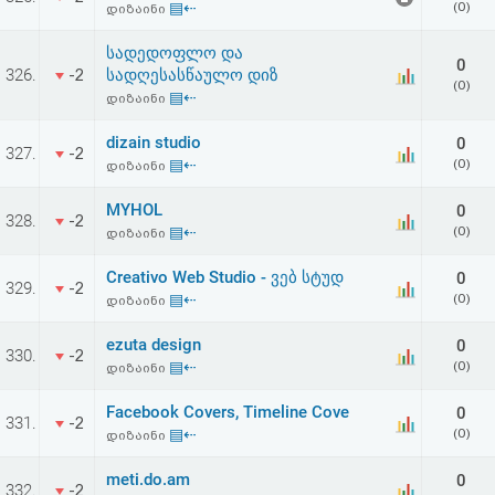
▤⇠
(0)
დიზაინი
აღდგენა
სადედოფლო და
0
HTML
326.
სადღესასწაულო დიზ
-2
(0)
▤⇠
დიზაინი
კოდი
dizain studio
0
327.
-2
▤⇠
(0)
დიზაინი
სალიცენზიო
MYHOL
0
შეთანხმება
328.
-2
▤⇠
(0)
დიზაინი
და
Creativo Web Studio - ვებ სტუდ
0
329.
-2
პასუხისმგებლობის
▤⇠
(0)
დიზაინი
უარყოფა
ezuta design
0
330.
-2
▤⇠
(0)
დიზაინი
Facebook Covers, Timeline Cove
0
331.
-2
▤⇠
(0)
დიზაინი
meti.do.am
0
332.
-2