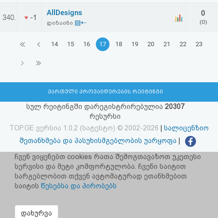
AllDesigns
0
340.
-1
▤⇠
(0)
დიზაინი
14
15
16
17
18
19
20
21
22
23
ქართული პროვაიდერების რეიტინგი
სულ რეიტინგში დარეგისტრირებულია
20307
რესურსი
TOP.GE ვერსია 1.0.2 (სატესტო) © 2002-2026
|
სალიცენზიო
შეთანხმება და პასუხისმგებლობის უარყოფა
|
facebook.com/TOP.GE
ჩვენ ვიყენებთ cookies რათა შემოგთავაზოთ უკეთესი
სერვისი და მეტი კომფორტულობა. ჩვენი საიტით
იხილეთ TOP.GE - ის ძველი ვერსია
ბმულზე
სარგებლობით თქვენ ავტომატურად ეთანხმებით
საიტის
წესებსა და პირობებს
რეკლამა TOP.GE - ზე
TOP.GE-ს სერვერების განთავსებას და ინტერნეტთან კავშირს
დახურვა
უზრუნველყოფს:
CLOUD9