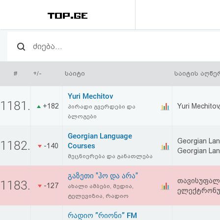
რეიტინგი
(მთავარი)
#
+/-
საიტი
საიტის აღწე
ფოსტა
Yuri Mechitov
1181.
+182
Yuri Mechito
პირადი გვერდები და
კითხვა-
ბლოგები
პასუხი
Georgian Language
Georgian Lan
1182.
Courses
-140
Georgian Lang
ავტორიზაცია
მეცნიერება და განათლება
გაზეთი "ჰო და არა"
თავისუფალ 
1183.
რეგისტრაცია
-127
ახალი ამბები, მედია,
ელექტრონუ
ტელევიზია, რადიო
პაროლის
რადიო ”რიონი” FM