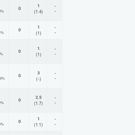
1
-
0
-
4%
(1.4)
1
-
0
-
3%
(1)
1
-
0
-
5%
(1)
3
-
0
-
00%
(-)
2.5
-
0
-
2%
(1.7)
1
-
0
-
5%
(1.1)