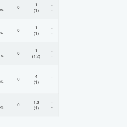
1
-
0
-
9%
(1)
1
-
0
-
3%
(1)
1
-
0
-
3%
(1.2)
4
-
0
-
2%
(1)
1.3
-
0
-
0%
(1)