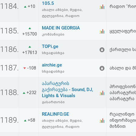
105.5
აღდგენა
1184.
+10
რადიო ”რიონ
ახალი ამბები, მედია,
ტელევიზია, რადიო
HTML
MADE IN GEORGIA
1185.
ყველაფერი
კოდი
+15700
კომპანიები
TOPi.ge
1186.
სალიცენზიო
ქართული ს
+17613
სხვადასხვა
შეთანხმება
airchie.ge
1187.
-108
ახალი და მ
და
სხვადასხვა
პასუხისმგებლობის
აპარატურის
პროფესიონ
გაქირავება - Sound, DJ,
1188.
უარყოფა
+232
აპარატურის 
Lights & Visuals
აპარატურა
გასართობი
REALINFO.GE
რეალინფო 
1189.
+58
ინფორმაცი
ახალი ამბები, მედია,
მიზნით
ტელევიზია, რადიო