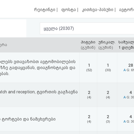
|
|
|
რეიტინგი
ფოსტა
კითხვა-პასუხი
ავტორ
ყველა (20307)
ჰიტები
უნიკალ.
საშუა
ერა
(გუშინ)
(გუშინ)
1 დღეშ
ბლებს ვთავაზობთ ავტომობილების
1
1
28
ზზე გადაყვანას, დიაგნოსტიკას და
(52)
(30)
A
G: 6
ბას.
atch and reception, ტვირთის გაგზავნა
2
2
4
(4)
(4)
A
G: 3
2
2
4
ო ტორტები და ნამცხვრები
(4)
(3)
A
G: 3