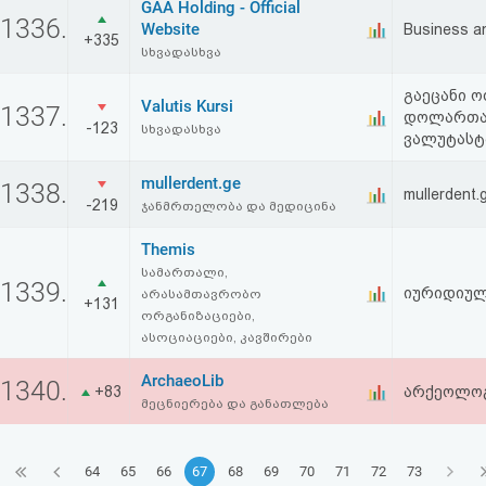
GAA Holding - Official
1336.
Website
Business a
+335
სხვადასხვა
გაეცანი 
Valutis Kursi
1337.
დოლართან
-123
სხვადასხვა
ვალუტასტ
mullerdent.ge
1338.
mullerdent.
-219
ჯანმრთელობა და მედიცინა
Themis
სამართალი,
1339.
იურიდიულ
არასამთავრობო
+131
ორგანიზაციები,
ასოციაციები, კავშირები
ArchaeoLib
1340.
+83
არქეოლოგ
მეცნიერება და განათლება
64
65
66
67
68
69
70
71
72
73