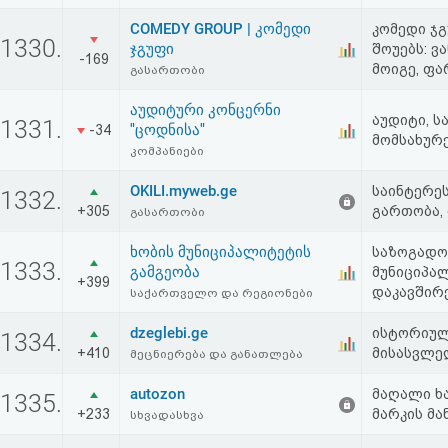
COMEDY GROUP | კომედი
კომედი ჯ
1330.
ჯგუფი
შოუებს: ვ
-169
მოიგე, ფა
გასართობი
აუდიტური კონცერნი
აუდიტი, 
1331.
"ცოდნისა"
-34
მომსახურ
კომპანიები
OKILI.myweb.ge
საინტერეს
1332.
+305
გართობა, 
გასართობი
ხობის მუნიციპალიტეტის
საზოგადო
1333.
გამგეობა
მუნიციპა
+399
დაკავშირ
საქართველო და რეგიონები
dzeglebi.ge
ისტორიულ
1334.
+410
მისასვლე
მეცნიერება და განათლება
autozon
მაღალი ხ
1335.
+233
მარკის მა
სხვადასხვა