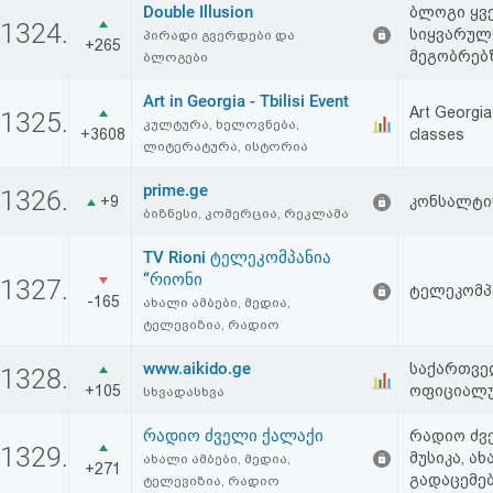
Double Illusion
ბლოგი ყვ
აღდგენა
1324.
სიყვარულზ
პირადი გვერდები და
+265
მეგობრებზ
ბლოგები
HTML
Art in Georgia - Tbilisi Event
Art Georgia
კოდი
1325.
კულტურა, ხელოვნება,
+3608
classes
ლიტერატურა, ისტორია
სალიცენზიო
prime.ge
1326.
+9
კონსალტი
შეთანხმება
ბიზნესი, კომერცია, რეკლამა
და
TV Rioni ტელეკომპანია
“რიონი
1327.
ტელეკომპა
პასუხისმგებლობის
-165
ახალი ამბები, მედია,
ტელევიზია, რადიო
უარყოფა
www.aikido.ge
საქართვე
1328.
+105
ოფიციალუ
სხვადასხვა
რადიო ძველი ქალაქი
რადიო ძვე
1329.
მუსიკა, ა
ახალი ამბები, მედია,
+271
გადაცემებ
ტელევიზია, რადიო