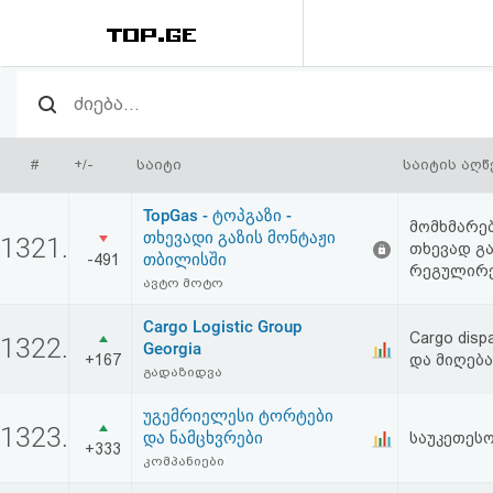
რეიტინგი
(მთავარი)
#
+/-
საიტი
საიტის აღწ
ფოსტა
TopGas - ტოპგაზი -
მომხმარე
თხევადი გაზის მონტაჟი
1321.
თხევად გა
კითხვა-
თბილისში
-491
რეგულირე
ავტო მოტო
პასუხი
Cargo Logistic Group
Cargo disp
1322.
Georgia
ავტორიზაცია
+167
და მიღება
გადაზიდვა
რეგისტრაცია
უგემრიელესი ტორტები
1323.
და ნამცხვრები
საუკეთეს
+333
კომპანიები
პაროლის