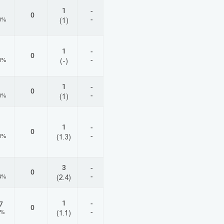
1
-
0
-
0%
(1)
1
-
0
-
0%
(-)
1
-
0
-
0%
(1)
1
-
0
-
0%
(1.3)
3
-
0
-
4%
(2.4)
1
-
7
0
-
5%
(1.1)