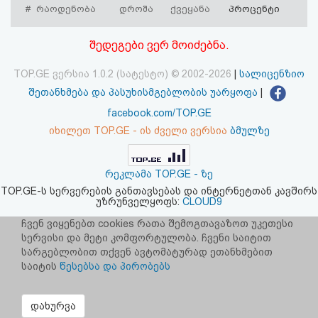
#
რაოდენობა
დროშა
ქვეყანა
პროცენტი
აღდგენა
შედეგები ვერ მოიძებნა.
HTML
კოდი
TOP.GE ვერსია 1.0.2 (სატესტო) © 2002-2026
|
სალიცენზიო
შეთანხმება და პასუხისმგებლობის უარყოფა
|
სალიცენზიო
facebook.com/TOP.GE
იხილეთ TOP.GE - ის ძველი ვერსია
ბმულზე
შეთანხმება
და
რეკლამა TOP.GE - ზე
პასუხისმგებლობის
TOP.GE-ს სერვერების განთავსებას და ინტერნეტთან კავშირს
უზრუნველყოფს:
CLOUD9
უარყოფა
ჩვენ ვიყენებთ cookies რათა შემოგთავაზოთ უკეთესი
სერვისი და მეტი კომფორტულობა. ჩვენი საიტით
სარგებლობით თქვენ ავტომატურად ეთანხმებით
საიტის
წესებსა და პირობებს
დახურვა