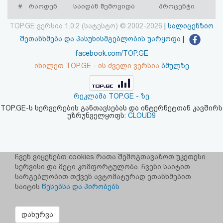
#
რაოდენ.
საიდან შემოვიდა
პროცენტი
აღდგენა
TOP.GE ვერსია 1.0.2 (სატესტო) © 2002-2026
|
სალიცენზიო
HTML
შეთანხმება და პასუხისმგებლობის უარყოფა
|
კოდი
facebook.com/TOP.GE
იხილეთ TOP.GE - ის ძველი ვერსია
ბმულზე
სალიცენზიო
შეთანხმება
რეკლამა TOP.GE - ზე
TOP.GE-ს სერვერების განთავსებას და ინტერნეტთან კავშირს
და
უზრუნველყოფს:
CLOUD9
პასუხისმგებლობის
უარყოფა
ჩვენ ვიყენებთ cookies რათა შემოგთავაზოთ უკეთესი
სერვისი და მეტი კომფორტულობა. ჩვენი საიტით
სარგებლობით თქვენ ავტომატურად ეთანხმებით
საიტის
წესებსა და პირობებს
დახურვა