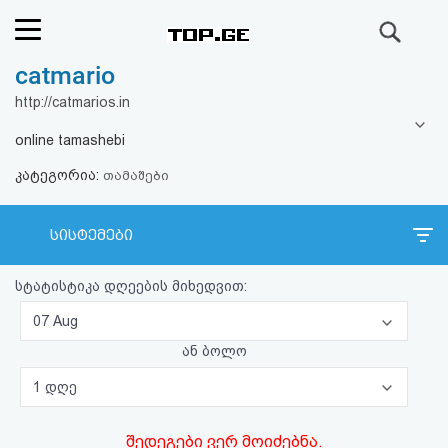
ძიება
catmario
რეიტინგი
http://catmarios.in
(მთავარი)
online tamashebi
კატეგორია:
ფოსტა
თამაშები
კითხვა-
სისტემები
პასუხი
სტატისტიკა დღეების მიხედვით:
ავტორიზაცია
07 Aug
ან ბოლო
რეგისტრაცია
1 დღე
პაროლის
შედეგები ვერ მოიძებნა.