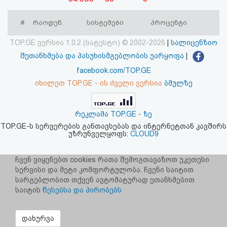
აღდგენა
#
რაოდენ.
სისტემები
პროცენტი
HTML
TOP.GE ვერსია 1.0.2 (სატესტო) © 2002-2026
|
სალიცენზიო
კოდი
შეთანხმება და პასუხისმგებლობის უარყოფა
|
facebook.com/TOP.GE
სალიცენზიო
იხილეთ TOP.GE - ის ძველი ვერსია
ბმულზე
შეთანხმება
რეკლამა TOP.GE - ზე
და
TOP.GE-ს სერვერების განთავსებას და ინტერნეტთან კავშირს
უზრუნველყოფს:
CLOUD9
პასუხისმგებლობის
უარყოფა
ჩვენ ვიყენებთ cookies რათა შემოგთავაზოთ უკეთესი
სერვისი და მეტი კომფორტულობა. ჩვენი საიტით
სარგებლობით თქვენ ავტომატურად ეთანხმებით
საიტის
წესებსა და პირობებს
დახურვა