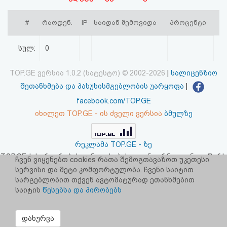
აღდგენა
#
რაოდენ.
IP
საიდან შემოვიდა
პროცენტი
HTML
სულ:
0
კოდი
TOP.GE ვერსია 1.0.2 (სატესტო) © 2002-2026
|
სალიცენზიო
სალიცენზიო
შეთანხმება და პასუხისმგებლობის უარყოფა
|
შეთანხმება
facebook.com/TOP.GE
იხილეთ TOP.GE - ის ძველი ვერსია
ბმულზე
და
პასუხისმგებლობის
რეკლამა TOP.GE - ზე
უარყოფა
TOP.GE-ს სერვერების განთავსებას და ინტერნეტთან კავშირს
ჩვენ ვიყენებთ cookies რათა შემოგთავაზოთ უკეთესი
უზრუნველყოფს:
CLOUD9
სერვისი და მეტი კომფორტულობა. ჩვენი საიტით
სარგებლობით თქვენ ავტომატურად ეთანხმებით
საიტის
წესებსა და პირობებს
დახურვა