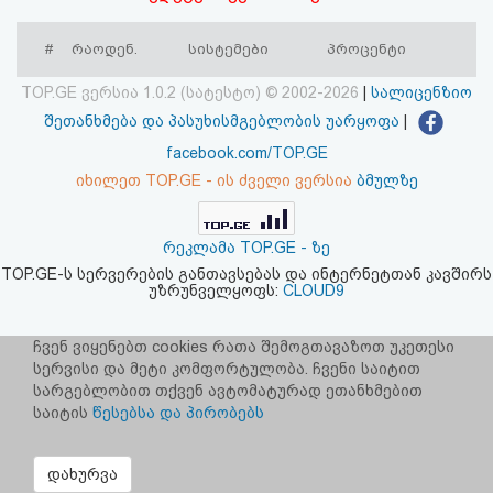
აღდგენა
#
რაოდენ.
სისტემები
პროცენტი
HTML
TOP.GE ვერსია 1.0.2 (სატესტო) © 2002-2026
|
სალიცენზიო
კოდი
შეთანხმება და პასუხისმგებლობის უარყოფა
|
facebook.com/TOP.GE
სალიცენზიო
იხილეთ TOP.GE - ის ძველი ვერსია
ბმულზე
შეთანხმება
რეკლამა TOP.GE - ზე
და
TOP.GE-ს სერვერების განთავსებას და ინტერნეტთან კავშირს
უზრუნველყოფს:
CLOUD9
პასუხისმგებლობის
უარყოფა
ჩვენ ვიყენებთ cookies რათა შემოგთავაზოთ უკეთესი
სერვისი და მეტი კომფორტულობა. ჩვენი საიტით
სარგებლობით თქვენ ავტომატურად ეთანხმებით
საიტის
წესებსა და პირობებს
დახურვა