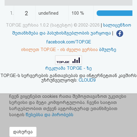
აღდგენა
2
1.
undefined
100 %
HTML
TOP.GE ვერსია 1.0.2 (სატესტო) © 2002-2026
|
სალიცენზიო
კოდი
შეთანხმება და პასუხისმგებლობის უარყოფა
|
facebook.com/TOP.GE
სალიცენზიო
იხილეთ TOP.GE - ის ძველი ვერსია
ბმულზე
შეთანხმება
რეკლამა TOP.GE - ზე
და
TOP.GE-ს სერვერების განთავსებას და ინტერნეტთან კავშირს
უზრუნველყოფს:
CLOUD9
პასუხისმგებლობის
უარყოფა
ჩვენ ვიყენებთ cookies რათა შემოგთავაზოთ უკეთესი
სერვისი და მეტი კომფორტულობა. ჩვენი საიტით
სარგებლობით თქვენ ავტომატურად ეთანხმებით
საიტის
წესებსა და პირობებს
დახურვა