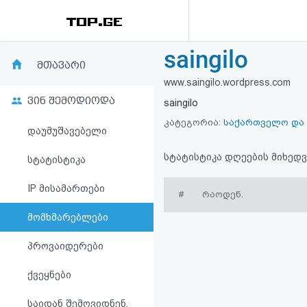
saingilo
რეიტინგი
მთავარი
www.saingilo.wordpress.com
(მთავარი)
ვინ შემოდიოდა
saingilo
ფოსტა
კატეგორია:
საქართველო და
დაუმუშავებელი
კითხვა-
სტატისტიკა დღეების მიხედვ
სტატისტიკა
პასუხი
IP მისამართები
#
რაოდენ.
მომხმარებლები
ავტორიზაცია
პროვაიდერები
რეგისტრაცია
ქვეყნები
პაროლის
საიდან შემოვიდნენ,