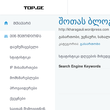
შოთას ბლო
რეიტინგი
მთავარი
http://kharagauli.wordpress.com
(მთავარი)
ვინ შემოდიოდა
გასართობი, უცნაური, სახალ
ფოსტა
კატეგორია:
გასართობი
დაუმუშავებელი
კითხვა-
სტატისტიკა დღეების მიხედვ
სტატისტიკა
პასუხი
Search Engine Keywords
IP მისამართები
მომხმარებლები
ავტორიზაცია
პროვაიდერები
რეგისტრაცია
ქვეყნები
პაროლის
საიდან შემოვიდნენ,