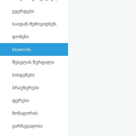
აღდგენა
გვერდები
HTML
საიდან შემოვიდნენ,
კოდი
დომენი
სალიცენზიო
keywords
შეთანხმება
შესვლის წერტილი
და
სისტემები
პასუხისმგებლობის
ბრაუზერები
უარყოფა
ფერები
მონიტორის
გარჩევადობა