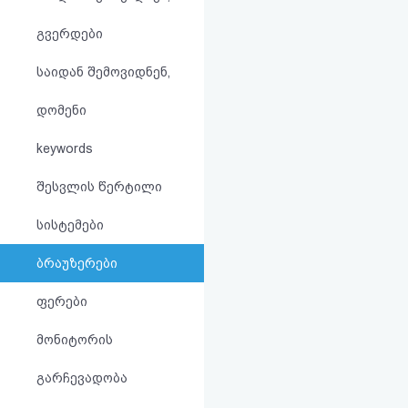
აღდგენა
გვერდები
HTML
საიდან შემოვიდნენ,
კოდი
დომენი
სალიცენზიო
keywords
შეთანხმება
შესვლის წერტილი
და
სისტემები
პასუხისმგებლობის
ბრაუზერები
უარყოფა
ფერები
მონიტორის
გარჩევადობა