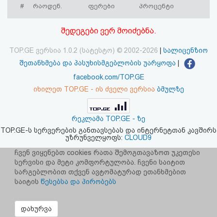
#
რაოდენ.
ფერები
პროცენტი
აღდგენა
შედეგები ვერ მოიძებნა.
HTML
კოდი
TOP.GE ვერსია 1.0.2 (სატესტო) © 2002-2026
|
სალიცენზიო
შეთანხმება და პასუხისმგებლობის უარყოფა
|
სალიცენზიო
facebook.com/TOP.GE
იხილეთ TOP.GE - ის ძველი ვერსია
ბმულზე
შეთანხმება
და
რეკლამა TOP.GE - ზე
პასუხისმგებლობის
TOP.GE-ს სერვერების განთავსებას და ინტერნეტთან კავშირს
უზრუნველყოფს:
CLOUD9
უარყოფა
ჩვენ ვიყენებთ cookies რათა შემოგთავაზოთ უკეთესი
სერვისი და მეტი კომფორტულობა. ჩვენი საიტით
სარგებლობით თქვენ ავტომატურად ეთანხმებით
საიტის
წესებსა და პირობებს
დახურვა