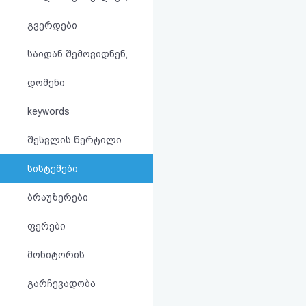
აღდგენა
გვერდები
HTML
საიდან შემოვიდნენ,
კოდი
დომენი
სალიცენზიო
keywords
შეთანხმება
შესვლის წერტილი
და
სისტემები
პასუხისმგებლობის
ბრაუზერები
უარყოფა
ფერები
მონიტორის
გარჩევადობა