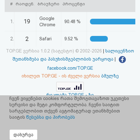
#
რაოდენ.
ბრაუზერი
პროცენტი
აღდგენა
Google
19
HTML
1.
90.48 %
Chrome
კოდი
2
2.
Safari
9.52 %
სალიცენზიო
TOP.GE ვერსია 1.0.2 (სატესტო) © 2002-2026
|
სალიცენზიო
შეთანხმება და პასუხისმგებლობის უარყოფა
|
შეთანხმება
facebook.com/TOP.GE
და
იხილეთ TOP.GE - ის ძველი ვერსია
ბმულზე
პასუხისმგებლობის
უარყოფა
რეკლამა TOP.GE - ზე
ჩვენ ვიყენებთ cookies რათა შემოგთავაზოთ უკეთესი
TOP.GE-ს სერვერების განთავსებას და ინტერნეტთან კავშირს
სერვისი და მეტი კომფორტულობა. ჩვენი საიტით
უზრუნველყოფს:
CLOUD9
სარგებლობით თქვენ ავტომატურად ეთანხმებით
საიტის
წესებსა და პირობებს
დახურვა