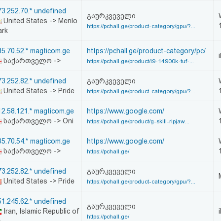
73.252.70.* undefined
გაურკვეველი
United States -> Menlo
https://pchall.ge/product-category/gpu/?...
ark
85.70.52.* magticom.ge
https://pchall.ge/product-category/pc/
საქართველო ->
https://pchall.ge/product/i9-14900k-tuf-...
73.252.82.* undefined
გაურკვეველი
United States -> Pride
https://pchall.ge/product-category/gpu/?...
12.58.121.* magticom.ge
https://www.google.com/
საქართველო -> Oni
https://pchall.ge/product/g-skill-ripjaw...
85.70.54.* magticom.ge
https://www.google.com/
საქართველო ->
https://pchall.ge/
73.252.82.* undefined
გაურკვეველი
United States -> Pride
https://pchall.ge/product-category/gpu/?...
51.245.62.* undefined
გაურკვეველი
Iran, Islamic Republic of
https://pchall.ge/