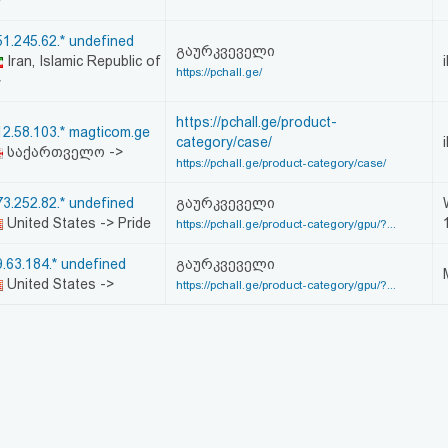
>
51.245.62.* undefined
გაურკვეველი
Iran, Islamic Republic of
https://pchall.ge/
>
https://pchall.ge/product-
12.58.103.* magticom.ge
category/case/
საქართველო ->
https://pchall.ge/product-category/case/
73.252.82.* undefined
გაურკვეველი
United States -> Pride
https://pchall.ge/product-category/gpu/?...
9.63.184.* undefined
გაურკვეველი
United States ->
https://pchall.ge/product-category/gpu/?...