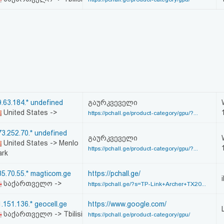
9.63.184.* undefined
გაურკვეველი
United States ->
https://pchall.ge/product-category/gpu/?...
73.252.70.* undefined
გაურკვეველი
United States -> Menlo
https://pchall.ge/product-category/gpu/?...
ark
85.70.55.* magticom.ge
https://pchall.ge/
საქართველო ->
https://pchall.ge/?s=TP-Link+Archer+TX20...
.151.136.* geocell.ge
https://www.google.com/
საქართველო -> Tbilisi
https://pchall.ge/product-category/gpu/