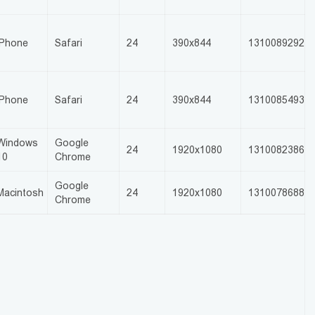
iPhone
Safari
24
390x844
1310089292
iPhone
Safari
24
390x844
1310085493
Windows
Google
24
1920x1080
1310082386
10
Chrome
Google
Macintosh
24
1920x1080
1310078688
Chrome