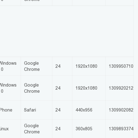
Windows
Google
24
1920x1080
1309950710
10
Chrome
Windows
Google
24
1920x1080
1309920212
10
Chrome
iPhone
Safari
24
440x956
1309902082
Google
Linux
24
360x805
1309893374
Chrome