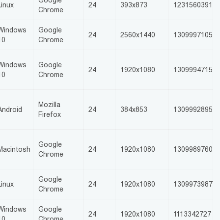
Google
Linux
24
393x873
1231560391
Chrome
Windows
Google
24
2560x1440
1309997105
10
Chrome
Windows
Google
24
1920x1080
1309994715
10
Chrome
Mozilla
Android
24
384x853
1309992895
Firefox
Google
Macintosh
24
1920x1080
1309989760
Chrome
Google
Linux
24
1920x1080
1309973987
Chrome
Windows
Google
24
1920x1080
1113342727
10
Chrome