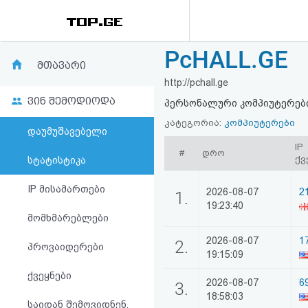
PcHALL.GE
რეიტინგი
მთავარი
http://pchall.ge
(მთავარი)
ვინ შემოდიოდა
პერსონალური კომპიუტერები
ფოსტა
კატეგორია:
კომპიუტერები
დაუმუშავებელი
IP
#
დრო
კითხვა-
ქვ
სტატისტიკა
პასუხი
IP მისამართები
2026-08-07
2
1.
19:23:40
მომხმარებლები
ავტორიზაცია
2026-08-07
1
2.
პროვაიდერები
19:15:09
რეგისტრაცია
ქვეყნები
2026-08-07
6
3.
პაროლის
18:58:03
საიდან შემოვიდნენ,