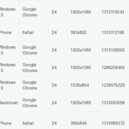
Windows
Google
24
1920x1080
1310119543
10
Chrome
iPhone
Safari
24
393x852
1310112168
Windows
Google
24
1920x1080
1310108002
10
Chrome
Windows
Google
24
1920x1080
1289258409
10
Chrome
Windows
Google
24
1536x864
1238975229
10
Chrome
Google
Macintosh
24
1920x1080
1310093598
Chrome
iPhone
Safari
24
390x844
1310089372