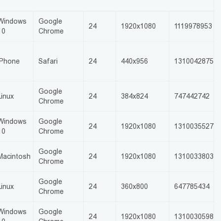
Windows
Google
24
1920x1080
1119978953
10
Chrome
iPhone
Safari
24
440x956
1310042875
Google
Linux
24
384x824
747442742
Chrome
Windows
Google
24
1920x1080
1310035527
10
Chrome
Google
Macintosh
24
1920x1080
1310033803
Chrome
Google
Linux
24
360x800
647785434
Chrome
Windows
Google
24
1920x1080
1310030598