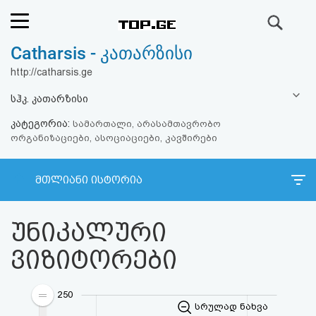
ძიება
Catharsis - კათარზისი
რეიტინგი
http://catharsis.ge
(მთავარი)
სჰკ. კათარზისი
კატეგორია:
ფოსტა
სამართალი, არასამთავრობო
ორგანიზაციები, ასოციაციები, კავშირები
კითხვა-
მთლიანი ისტორია
პასუხი
უნიკალური
ავტორიზაცია
ვიზიტორები
რეგისტრაცია
250
პაროლის
სრულად ნახვა