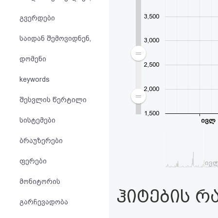
აღდგენა
3,500
გვერდები
HTML
საიდან შემოვიდნენ,
3,000
კოდი
დომენი
2,500
სალიცენზიო
keywords
2,000
შეთანხმება
შესვლის წერტილი
და
1,500
სისტემები
ივლ
პასუხისმგებლობის
ბრაუზერები
უარყოფა
ფერები
ივ
მონიტორის
ჰიტების რ
გარჩევადობა