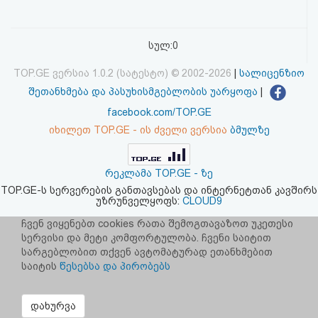
აღდგენა
სულ:0
HTML
კოდი
TOP.GE ვერსია 1.0.2 (სატესტო) © 2002-2026
|
სალიცენზიო
შეთანხმება და პასუხისმგებლობის უარყოფა
|
სალიცენზიო
facebook.com/TOP.GE
იხილეთ TOP.GE - ის ძველი ვერსია
ბმულზე
შეთანხმება
და
რეკლამა TOP.GE - ზე
პასუხისმგებლობის
TOP.GE-ს სერვერების განთავსებას და ინტერნეტთან კავშირს
უზრუნველყოფს:
CLOUD9
უარყოფა
ჩვენ ვიყენებთ cookies რათა შემოგთავაზოთ უკეთესი
სერვისი და მეტი კომფორტულობა. ჩვენი საიტით
სარგებლობით თქვენ ავტომატურად ეთანხმებით
საიტის
წესებსა და პირობებს
დახურვა