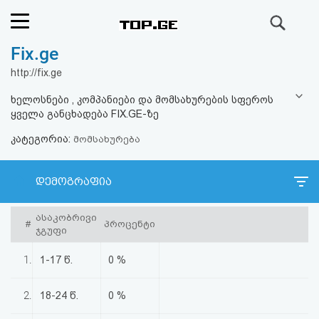
ძიება
Fix.ge
რეიტინგი
http://fix.ge
(მთავარი)
ხელოსნები , კომპანიები და მომსახურების სფეროს
ყველა განცხადება FIX.GE-ზე
ფოსტა
კატეგორია:
მომსახურება
კითხვა-
დემოგრაფია
პასუხი
ასაკობრივი
#
პროცენტი
ავტორიზაცია
ჯგუფი
1.
1-17 წ.
0 %
რეგისტრაცია
2.
18-24 წ.
0 %
პაროლის