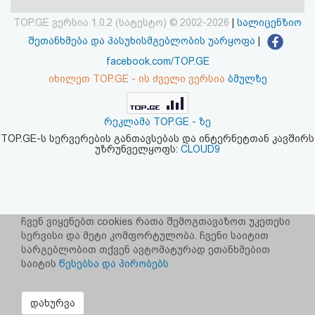
აღდგენა
TOP.GE ვერსია 1.0.2 (სატესტო) © 2002-2026
|
სალიცენზიო
შეთანხმება და პასუხისმგებლობის უარყოფა
|
HTML
facebook.com/TOP.GE
კოდი
იხილეთ TOP.GE - ის ძველი ვერსია
ბმულზე
სალიცენზიო
რეკლამა TOP.GE - ზე
შეთანხმება
TOP.GE-ს სერვერების განთავსებას და ინტერნეტთან კავშირს
უზრუნველყოფს:
CLOUD9
და
პასუხისმგებლობის
უარყოფა
ჩვენ ვიყენებთ cookies რათა შემოგთავაზოთ უკეთესი
სერვისი და მეტი კომფორტულობა. ჩვენი საიტით
სარგებლობით თქვენ ავტომატურად ეთანხმებით
საიტის
წესებსა და პირობებს
დახურვა