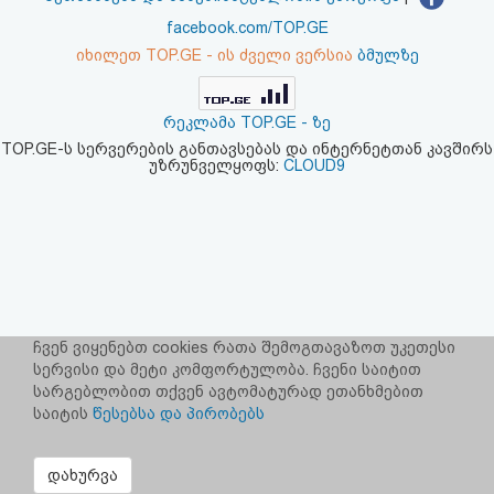
აღდგენა
facebook.com/TOP.GE
იხილეთ TOP.GE - ის ძველი ვერსია
ბმულზე
HTML
კოდი
რეკლამა TOP.GE - ზე
TOP.GE-ს სერვერების განთავსებას და ინტერნეტთან კავშირს
უზრუნველყოფს:
CLOUD9
სალიცენზიო
შეთანხმება
და
პასუხისმგებლობის
უარყოფა
ჩვენ ვიყენებთ cookies რათა შემოგთავაზოთ უკეთესი
სერვისი და მეტი კომფორტულობა. ჩვენი საიტით
სარგებლობით თქვენ ავტომატურად ეთანხმებით
საიტის
წესებსა და პირობებს
დახურვა