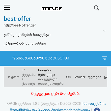
ძიება
best-offer
რეიტინგი
http://best-offer.ge/
(მთავარი)
უძრავი ქონების სააგენტო
კატეგორია:
ფოსტა
სხვადასხვა
კითხვა-
დაუმუშავებელი სტატისტიკა
პასუხი
IP
საიდან
ქვეყანა
შემოვიდა
#
დრო
OS
Browser
ფერები
გარ
ავტორიზაცია
>
რა გვერდი
ქალაქი
დაათვალიერა
რეგისტრაცია
შედეგები ვერ მოიძებნა.
TOP.GE ვერსია 1.0.2 (სატესტო) © 2002-2026
|
სალიცენზიო
პაროლის
შეთანხმება და პასუხისმგებლობის უარყოფა
|