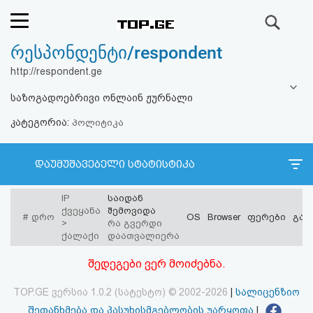
ძიება
რესპონდენტი/respondent
რეიტინგი
http://respondent.ge
(მთავარი)
საზოგადოებრივი ონლაინ ჟურნალი
კატეგორია:
ფოსტა
პოლიტიკა
კითხვა-
დაუმუშავებელი სტატისტიკა
პასუხი
IP
საიდან
ქვეყანა
შემოვიდა
#
დრო
OS
Browser
ფერები
გარ
ავტორიზაცია
>
რა გვერდი
ქალაქი
დაათვალიერა
რეგისტრაცია
შედეგები ვერ მოიძებნა.
TOP.GE ვერსია 1.0.2 (სატესტო) © 2002-2026
|
სალიცენზიო
პაროლის
შეთანხმება და პასუხისმგებლობის უარყოფა
|