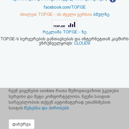
აღდგენა
facebook.com/TOP.GE
იხილეთ TOP.GE - ის ძველი ვერსია
ბმულზე
HTML
კოდი
რეკლამა TOP.GE - ზე
TOP.GE-ს სერვერების განთავსებას და ინტერნეტთან კავშირს
უზრუნველყოფს:
CLOUD9
სალიცენზიო
შეთანხმება
და
პასუხისმგებლობის
უარყოფა
ჩვენ ვიყენებთ cookies რათა შემოგთავაზოთ უკეთესი
სერვისი და მეტი კომფორტულობა. ჩვენი საიტით
სარგებლობით თქვენ ავტომატურად ეთანხმებით
საიტის
წესებსა და პირობებს
დახურვა