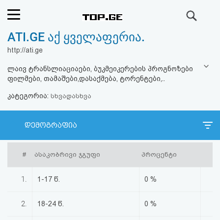
ძიება
ATI.GE აქ ყველაფერია.
რეიტინგი
http://ati.ge
(მთავარი)
ლაივ ტრანსლიაციაები, ბუკმეიკერების პროგნოზები
ფილმები, თამაშები,დასაქმება, ტორენტები,..
ფოსტა
კატეგორია:
სხვადასხვა
კითხვა-
დემოგრაფია
პასუხი
#
ასაკობრივი ჯგუფი
პროცენტი
ავტორიზაცია
1.
1-17 წ.
0 %
რეგისტრაცია
2.
18-24 წ.
0 %
პაროლის