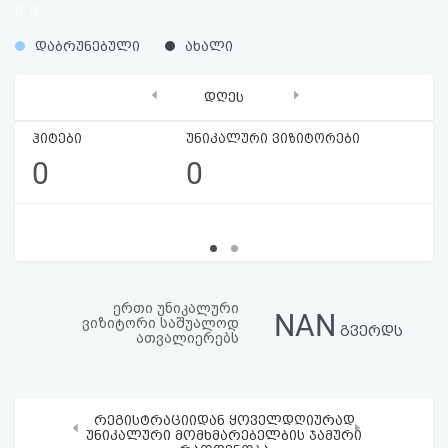
0
0
აღდგენა
%
%
დაბრუნებული
ახალი
HTML
‹
›
დღეს
კოდი
ჰიტები
უნიკალური ვიზიტორები
სალიცენზიო
0
0
შეთანხმება
და
პასუხისმგებლობის
უარყოფა
ერთი უნიკალური
NAN
ვიზიტორი საშუალოდ
გვერდს
ათვალიერებს
რეგისტრაციიდან ყოველდღიურად
‹
›
უნიკალური მომხმარებელბის ჯამური