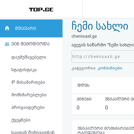
ჩემი სახლი
რეიტინგი
მთავარი
chemisaxli.ge
(მთავარი)
ვინ შემოდიოდა
ავეჯის საწარმო "ჩემი სახლ
ფოსტა
http://chemisaxli.ge
დაუმუშავებელი
კატეგორია:
კომპანიები
კითხვა-
სტატისტიკა
პასუხი
IP მისამართები
დღეს
მომხმარებლები
ავტორიზაცია
ჰიტები
უნიკალური ვ
0
0
პროვაიდერები
რეგისტრაცია
ქვეყნები
პაროლის
უნიკალური მომხმარებელ
საიდან შემოვიდნენ,
რაოდენობა