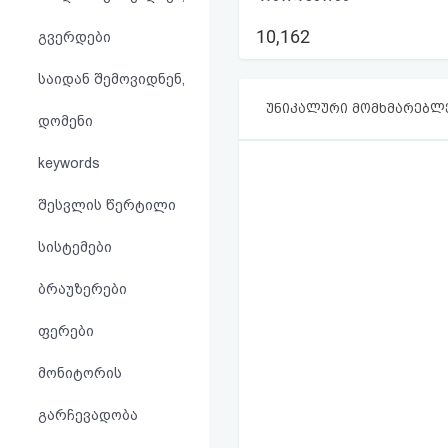
აღდგენა
10,162
გვერდები
HTML
საიდან შემოვიდნენ,
კოდი
უნიკალური მომხმარებლ
დომენი
სალიცენზიო
keywords
შეთანხმება
შესვლის წერტილი
და
სისტემები
პასუხისმგებლობის
ბრაუზერები
უარყოფა
ფერები
მონიტორის
გარჩევადობა