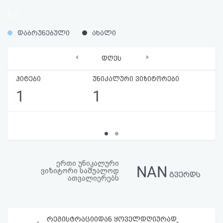
აღდგენა
0
0
%
%
HTML
დაბრუნებული
ახალი
კოდი
‹
›
დღეს
სალიცენზიო
ჰიტები
უნიკალური ვიზიტორები
1
1
შეთანხმება
და
პასუხისმგებლობის
უარყოფა
ერთი უნიკალური
NAN
ვიზიტორი საშუალოდ
გვერდს
ათვალიერებს
რეგისტრაციიდან ყოველდღიურად
‹
›