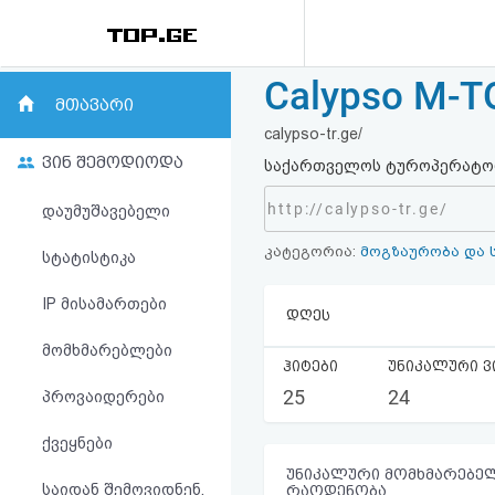
Calypso M-
რეიტინგი
მთავარი
calypso-tr.ge/
(მთავარი)
ვინ შემოდიოდა
საქართველოს ტუროპერატორ
ფოსტა
http://calypso-tr.ge/
დაუმუშავებელი
კატეგორია:
მოგზაურობა და 
კითხვა-
სტატისტიკა
პასუხი
IP მისამართები
დღეს
მომხმარებლები
ავტორიზაცია
ჰიტები
უნიკალური ვ
25
24
პროვაიდერები
რეგისტრაცია
ქვეყნები
პაროლის
უნიკალური მომხმარებელ
საიდან შემოვიდნენ,
რაოდენობა