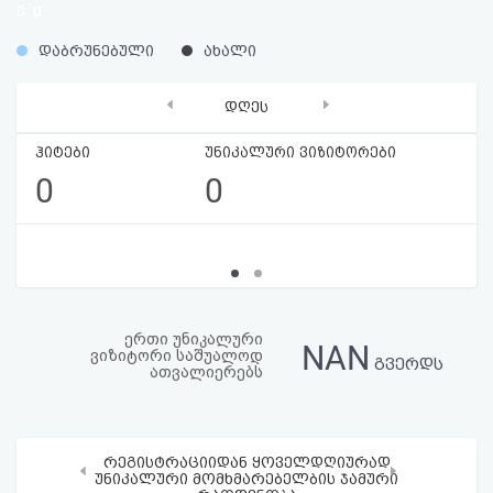
0
0
აღდგენა
%
%
დაბრუნებული
ახალი
HTML
‹
›
დღეს
კოდი
ჰიტები
უნიკალური ვიზიტორები
სალიცენზიო
0
0
შეთანხმება
და
პასუხისმგებლობის
უარყოფა
ერთი უნიკალური
NAN
ვიზიტორი საშუალოდ
გვერდს
ათვალიერებს
რეგისტრაციიდან ყოველდღიურად
‹
›
უნიკალური მომხმარებელბის ჯამური