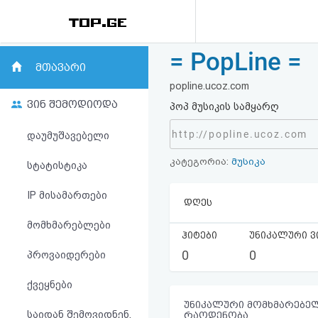
= PopLine =
რეიტინგი
მთავარი
popline.ucoz.com
(მთავარი)
ვინ შემოდიოდა
პოპ მუსიკის სამყარღ
ფოსტა
http://popline.ucoz.com
დაუმუშავებელი
კატეგორია:
მუსიკა
კითხვა-
სტატისტიკა
პასუხი
IP მისამართები
დღეს
მომხმარებლები
ავტორიზაცია
ჰიტები
უნიკალური ვ
0
0
პროვაიდერები
რეგისტრაცია
ქვეყნები
პაროლის
უნიკალური მომხმარებელ
საიდან შემოვიდნენ,
რაოდენობა