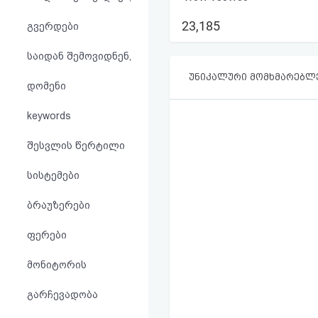
აღდგენა
23,185
გვერდები
HTML
საიდან შემოვიდნენ,
კოდი
უნიკალური მომხმარებლ
დომენი
სალიცენზიო
keywords
შეთანხმება
შესვლის წერტილი
და
სისტემები
პასუხისმგებლობის
ბრაუზერები
უარყოფა
ფერები
მონიტორის
გარჩევადობა