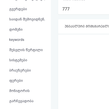
აღდგენა
777
გვერდები
HTML
საიდან შემოვიდნენ,
კოდი
უნიკალური მომხმარებლ
დომენი
სალიცენზიო
keywords
შეთანხმება
შესვლის წერტილი
და
სისტემები
პასუხისმგებლობის
ბრაუზერები
უარყოფა
ფერები
მონიტორის
გარჩევადობა