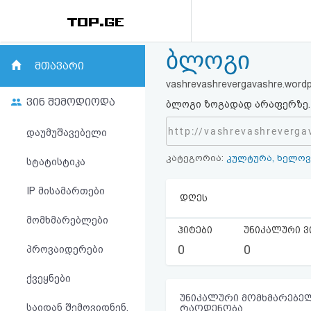
ბლოგი
რეიტინგი
მთავარი
vashrevashrevergavashre.word
(მთავარი)
ვინ შემოდიოდა
ბლოგი ზოგადად არაფერზე
ფოსტა
http://vashrevashreverg
დაუმუშავებელი
კატეგორია:
კულტურა, ხელოვ
კითხვა-
სტატისტიკა
პასუხი
IP მისამართები
დღეს
მომხმარებლები
ავტორიზაცია
ჰიტები
უნიკალური ვ
0
0
პროვაიდერები
რეგისტრაცია
ქვეყნები
პაროლის
უნიკალური მომხმარებელ
საიდან შემოვიდნენ,
რაოდენობა