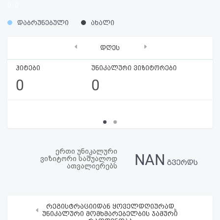
0
0
აღდგენა
%
%
დაბრუნებული
ახალი
HTML
‹
›
დღეს
კოდი
ჰიტები
უნიკალური ვიზიტორები
სალიცენზიო
0
0
შეთანხმება
და
პასუხისმგებლობის
უარყოფა
ერთი უნიკალური
NAN
ვიზიტორი საშუალოდ
გვერდს
ათვალიერებს
რეგისტრაციიდან ყოველდღიურად
‹
›
უნიკალური მომხმარებელბის ჯამური