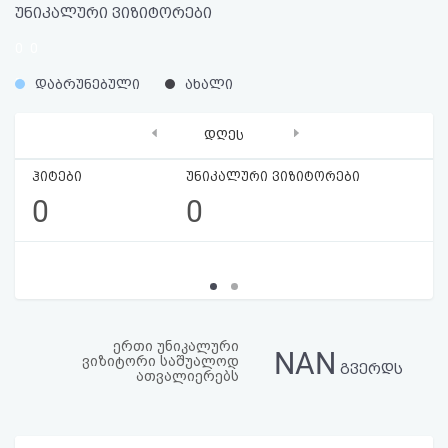
უნიკალური ვიზიტორები
აღდგენა
0
0
HTML
%
%
დაბრუნებული
ახალი
კოდი
‹
›
დღეს
სალიცენზიო
ჰიტები
უნიკალური ვიზიტორები
შეთანხმება
0
0
და
პასუხისმგებლობის
უარყოფა
ერთი უნიკალური
NAN
ვიზიტორი საშუალოდ
გვერდს
ათვალიერებს