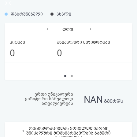
0
0
აღდგენა
%
%
დაბრუნებული
ახალი
HTML
‹
›
დღეს
კოდი
ჰიტები
უნიკალური ვიზიტორები
სალიცენზიო
0
0
შეთანხმება
და
პასუხისმგებლობის
უარყოფა
ერთი უნიკალური
NAN
ვიზიტორი საშუალოდ
გვერდს
ათვალიერებს
რეგისტრაციიდან ყოველდღიურად
‹
›
უნიკალური მომხმარებელბის ჯამური