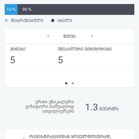
აღდგენა
10 %
90 %
HTML
დაბრუნებული
ახალი
კოდი
‹
›
დღეს
სალიცენზიო
ჰიტები
უნიკალური ვიზიტორები
5
5
შეთანხმება
და
პასუხისმგებლობის
უარყოფა
ერთი უნიკალური
1.3
ვიზიტორი საშუალოდ
გვერდს
ათვალიერებს
რეგისტრაციიდან ყოველდღიურად
‹
›