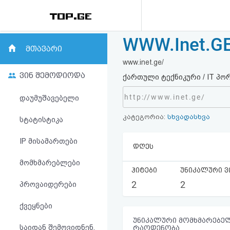
WWW.Inet.G
რეიტინგი
მთავარი
www.inet.ge/
(მთავარი)
ვინ შემოდიოდა
ქართული ტექნიკური / IT პორ
ფოსტა
http://www.inet.ge/
დაუმუშავებელი
კატეგორია:
სხვადასხვა
კითხვა-
სტატისტიკა
პასუხი
IP მისამართები
დღეს
მომხმარებლები
ავტორიზაცია
ჰიტები
უნიკალური ვ
2
2
პროვაიდერები
რეგისტრაცია
ქვეყნები
პაროლის
უნიკალური მომხმარებელ
საიდან შემოვიდნენ,
რაოდენობა