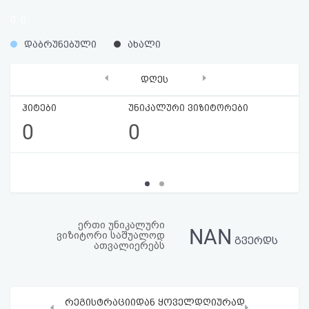
აღდგენა
0
0
%
%
დაბრუნებული
ახალი
HTML
კოდი
‹
›
დღეს
სალიცენზიო
ჰიტები
უნიკალური ვიზიტორები
0
0
შეთანხმება
და
პასუხისმგებლობის
უარყოფა
ერთი უნიკალური
NAN
ვიზიტორი საშუალოდ
გვერდს
ათვალიერებს
რეგისტრაციიდან ყოველდღიურად
‹
›