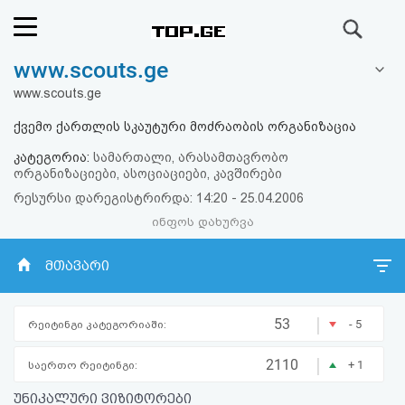
ძიება
www.scouts.ge
რეიტინგი
www.scouts.ge
(მთავარი)
ქვემო ქართლის სკაუტური მოძრაობის ორგანიზაცია
კატეგორია:
სამართალი, არასამთავრობო
ფოსტა
ორგანიზაციები, ასოციაციები, კავშირები
რესურსი დარეგისტრირდა: 14:20 - 25.04.2006
კითხვა-
ინფოს დახურვა
პასუხი
მთავარი
ავტორიზაცია
|
53
- 5
რეიტინგი კატეგორიაში:
რეგისტრაცია
|
2110
+ 1
საერთო რეიტინგი:
პაროლის
უნიკალური ვიზიტორები