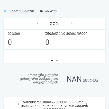
0
0
აღდგენა
%
%
დაბრუნებული
ახალი
HTML
‹
›
დღეს
კოდი
ჰიტები
უნიკალური ვიზიტორები
სალიცენზიო
0
0
შეთანხმება
და
პასუხისმგებლობის
უარყოფა
ერთი უნიკალური
NAN
ვიზიტორი საშუალოდ
გვერდს
ათვალიერებს
რეგისტრაციიდან ყოველდღიურად
‹
›
უნიკალური მომხმარებელბის ჯამური