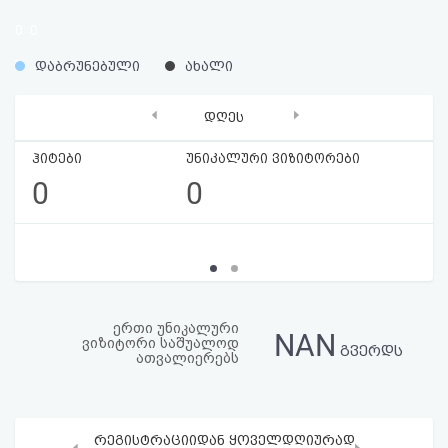
აღდგენა
0
0
%
%
HTML
დაბრუნებული
ახალი
კოდი
‹
›
დღეს
სალიცენზიო
ჰიტები
უნიკალური ვიზიტორები
0
0
შეთანხმება
და
პასუხისმგებლობის
უარყოფა
ერთი უნიკალური
NAN
ვიზიტორი საშუალოდ
გვერდს
ათვალიერებს
რეგისტრაციიდან ყოველდღიურად
‹
›