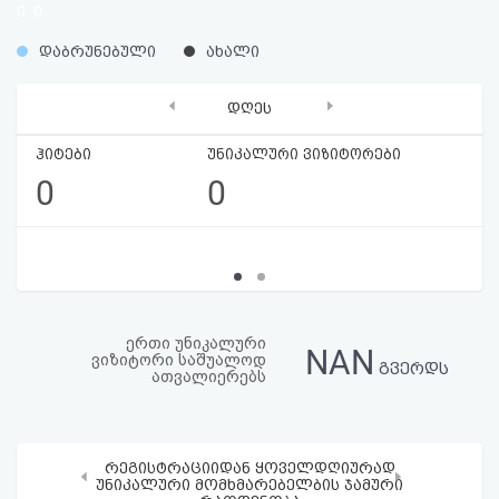
0
0
აღდგენა
%
%
დაბრუნებული
ახალი
HTML
‹
›
დღეს
კოდი
ჰიტები
უნიკალური ვიზიტორები
სალიცენზიო
0
0
შეთანხმება
და
პასუხისმგებლობის
უარყოფა
ერთი უნიკალური
NAN
ვიზიტორი საშუალოდ
გვერდს
ათვალიერებს
რეგისტრაციიდან ყოველდღიურად
‹
›
უნიკალური მომხმარებელბის ჯამური