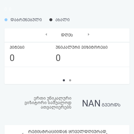
აღდგენა
0
0
%
%
HTML
დაბრუნებული
ახალი
კოდი
‹
›
დღეს
სალიცენზიო
ჰიტები
უნიკალური ვიზიტორები
0
0
შეთანხმება
და
პასუხისმგებლობის
უარყოფა
ერთი უნიკალური
NAN
ვიზიტორი საშუალოდ
გვერდს
ათვალიერებს
რეგისტრაციიდან ყოველდღიურად
‹
›