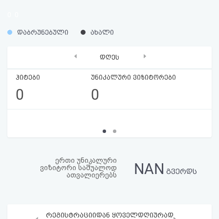
აღდგენა
0
0
%
%
HTML
დაბრუნებული
ახალი
კოდი
‹
›
დღეს
სალიცენზიო
ჰიტები
უნიკალური ვიზიტორები
0
0
შეთანხმება
და
პასუხისმგებლობის
უარყოფა
ერთი უნიკალური
NAN
ვიზიტორი საშუალოდ
გვერდს
ათვალიერებს
რეგისტრაციიდან ყოველდღიურად
‹
›