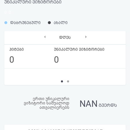
უნიკალური ვიზიტორები
აღდგენა
0
0
HTML
%
%
დაბრუნებული
ახალი
კოდი
‹
›
დღეს
სალიცენზიო
ჰიტები
უნიკალური ვიზიტორები
შეთანხმება
0
0
და
პასუხისმგებლობის
უარყოფა
ერთი უნიკალური
NAN
ვიზიტორი საშუალოდ
გვერდს
ათვალიერებს