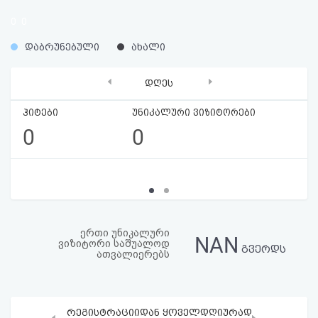
აღდგენა
0
0
%
%
HTML
დაბრუნებული
ახალი
კოდი
‹
›
დღეს
სალიცენზიო
ჰიტები
უნიკალური ვიზიტორები
0
0
შეთანხმება
და
პასუხისმგებლობის
უარყოფა
ერთი უნიკალური
NAN
ვიზიტორი საშუალოდ
გვერდს
ათვალიერებს
რეგისტრაციიდან ყოველდღიურად
‹
›