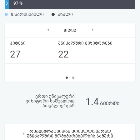
3
97 %
აღდგენა
%
დაბრუნებული
ახალი
HTML
‹
›
დღეს
კოდი
ჰიტები
უნიკალური ვიზიტორები
სალიცენზიო
27
22
შეთანხმება
და
პასუხისმგებლობის
უარყოფა
ერთი უნიკალური
1.4
ვიზიტორი საშუალოდ
გვერდს
ათვალიერებს
რეგისტრაციიდან ყოველდღიურად
‹
›
უნიკალური მომხმარებელბის ჯამური