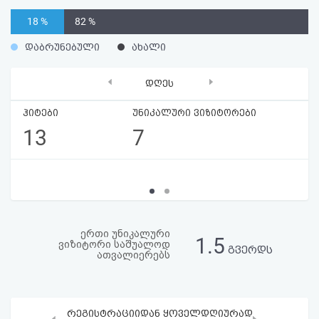
აღდგენა
18 %
82 %
HTML
დაბრუნებული
ახალი
კოდი
‹
›
დღეს
სალიცენზიო
ჰიტები
უნიკალური ვიზიტორები
13
7
შეთანხმება
და
პასუხისმგებლობის
უარყოფა
ერთი უნიკალური
1.5
ვიზიტორი საშუალოდ
გვერდს
ათვალიერებს
რეგისტრაციიდან ყოველდღიურად
‹
›